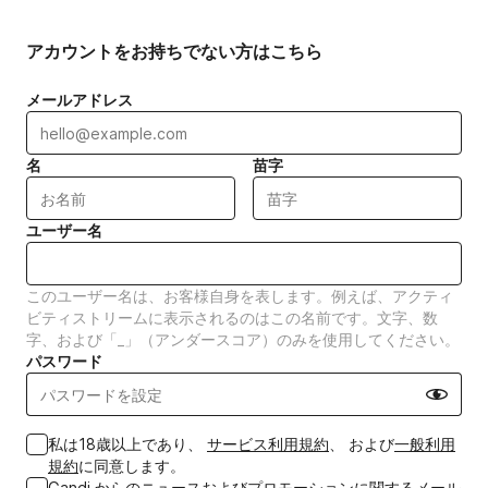
アカウントをお持ちでない方はこちら
メールアドレス
名
苗字
ユーザー名
このユーザー名は、お客様自身を表します。例えば、アクティ
ビティストリームに表示されるのはこの名前です。文字、数
字、および「_」（アンダースコア）のみを使用してください。
パスワード
Show pa
私は18歳以上であり、
サービス利用規約
、 および
一般利用
規約
に同意します。
Gandi からのニュースおよびプロモーションに関するメール